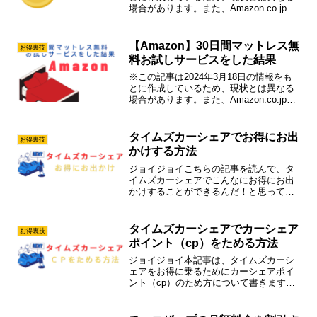
場合があります。また、Amazon.co.jpの
情報を一部抜粋・掲載している内容があ
ります。皆さんはAmazonのためしトクを
ご存知ですか？ためしトクとは、はじ
【Amazon】30日間マットレス無
お得裏技
め...
料お試しサービスをした結果
※この記事は2024年3月18日の情報をも
とに作成しているため、現状とは異なる
場合があります。また、Amazon.co.jpの
情報を一部抜粋・掲載している内容があ
ります。皆さんはAmazonのマットレスお
試しサービスをご存知ですか？Amaz...
タイムズカーシェアでお得にお出
お得裏技
かけする方法
ジョイジョイこちらの記事を読んで、タ
イムズカーシェアでこんなにお得にお出
かけすることができるんだ！と思っても
らえると嬉しいです。タイムズカーシェ
アでお得にお出かけする方法ステージを
あげてお得に乗るタイムズカーシェア
タイムズカーシェアでカーシェア
お得裏技
は、カーシェアポイント（c...
ポイント（cp）をためる方法
ジョイジョイ本記事は、タイムズカーシ
ェアをお得に乗るためにカーシェアポイ
ント（cp）のため方について書きます。
cpをたくさんためて、ステージをあげて
いきましょう！カーシェアポイント
（cp）をためる方法カーシェアポイント