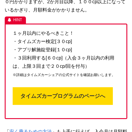
０円かかりますが、2か月目以降、１００cp以上になって
いるかぎり、月額料金がかかりません。
１ヶ月以内にやるべきこと！
・タイムズカー検定[３０cp]
・アプリ解施錠登録[１０cp]
・３回利用する[６０cp]（入会３ヶ月以内の利用
は、上限３回まで２０cp/回を付与）
※詳細はタイムズカーシェアの公式サイトを確認お願いします。
タイムズカープログラムのページへ
「
安く乗るための方法
」も上手に行えば、入会月は月額料