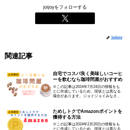
joijoyをフォローする
joijoy
関連記事
自宅でコスパ良く美味しいコーヒ
お得裏技
ーを飲むなら珈琲問屋がおすすめ
※この記事は2024年7月24日の情報をも
とに作成しているため、現状とは異なる
場合があります。ジョイジョイみなさ
ん、自宅でコーヒーを飲みますか？使用
するコーヒー豆(粉)にこだわりはあります
か？うちは私も旦那もコーヒー狂で、自
ためしトクでAmazonポイントを
お得裏技
宅のコーヒーメー...
獲得する方法
※この記事は2024年2月20日の情報をも
とに作成しているため、現状とは異なる